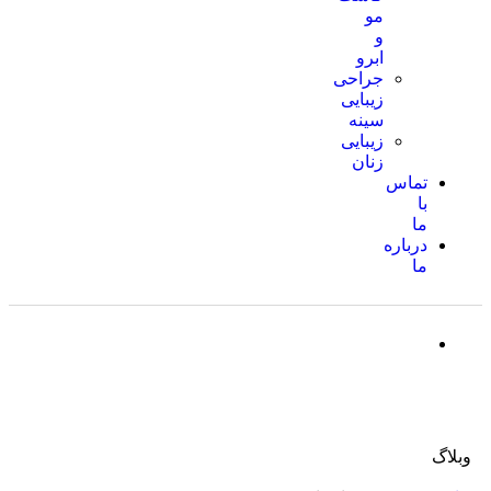
مو
و
ابرو
جراحی
زیبایی
سینه
زیبایی
زنان
تماس
با
ما
درباره
ما
f.shafiee1997@gmail.com
رزرو تبلیغات پزشکی
وبلاگ