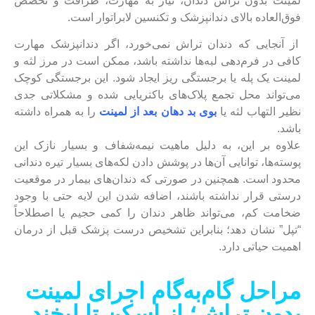
لمینت بدون تراش دندان، نیاز به مهارت، ظرافت و تخصص
فوق‌العاده بالای دندانپزشک و تکنسین لابراتوار است.
از آنجایی که دندان تراش نمی‌خورد، اگر دندانپزشک مهارت
کافی در فرم‌دهی لبه‌ها نداشته باشد، ممکن است در مرز لثه و
لمینت یک پله یا برجستگی ریز ایجاد شود. این برجستگی کوچک
می‌تواند محل تجمع پلاک‌های باکتریایی شده و مشکلاتی جدی
نظیر التهاب لثه یا
بوی بد دهان بعد از لمینت
را به همراه داشته
باشد.
علاوه بر این، به دلیل ماهیت نیمه‌شفاف و بسیار نازک این
پوسته‌ها، توانایی آن‌ها در پوشش دادن لکه‌های بسیار تیره دندانی
محدود است. همچنین در صورتی که دندان‌های بیمار در موقعیت
درستی قرار نداشته باشند، اضافه شدن این لایه حتی با وجود
ضخامت کم، می‌تواند ظاهر دندان را کمی حجیم یا اصطلاحاً
“تپل” نشان دهد؛ بنابراین تشخیص درست پزشک قبل از درمان
اهمیت حیاتی دارد.
مراحل گام‌به‌گام اجرای لمینت
بدون تراش؛ از اسکن تا لبخند