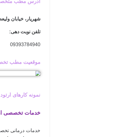
آدرس مطب متخصص 
شهریار، خیابان ولیعصر (چها
تلفن نوبت دهی:
09393784940
موقعیت مطب تخصصی
نمونه کارهای ارتو
خدمات تخصصی ارت
خدمات درمانی تخصصی